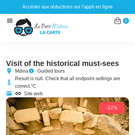
Accéder aux réductions sur l'appli en ligne
Aller
0
au
contenu
Visit of the historical must-sees
Mdina
Guided tours
Result is null. Check that all endpoint settings are
correct.°C
Site web
-12%