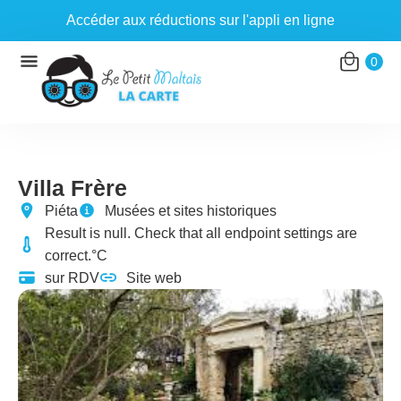
Accéder aux réductions sur l'appli en ligne
Aller
0
au
contenu
Villa Frère
Piéta
Musées et sites historiques
Result is null. Check that all endpoint settings are
correct.°C
sur RDV
Site web