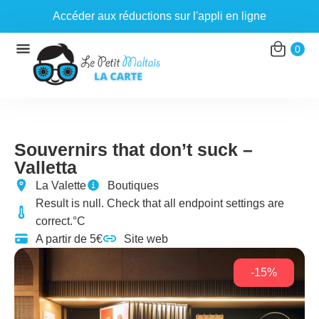
Accéder aux réductions sur l'appli en ligne
Aller
0
au
contenu
Souvernirs that don’t suck –
Valletta
La Valette
Boutiques
Result is null. Check that all endpoint settings are
correct.°C
A partir de 5€
Site web
-15%