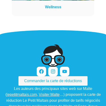
Wellness
Commander la carte de réductions
Les auteurs des principaux sites web sur Malte
(
lepetitmaltais.com
,
Visiter Malte
…) proposent la carte de
réduction Le Petit Maltais pour profiter de tarifs négociés