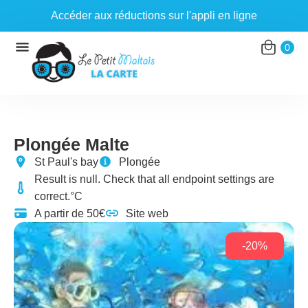
Accéder aux réductions sur l'appli en ligne
Aller
0
au
contenu
Plongée Malte
St Paul's bay
Plongée
Result is null. Check that all endpoint settings are
correct.°C
A partir de 50€
Site web
-20%