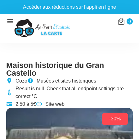
Accéder aux réductions sur l'appli en ligne
Aller
0
au
contenu
Maison historique du Gran
Castello
Gozo
Musées et sites historiques
Result is null. Check that all endpoint settings are
correct.°C
2,50 à 5€
Site web
-30%