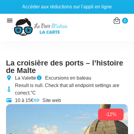
Accéder aux réductions sur l'appli en ligne
Aller
0
au
contenu
La croisière des ports – l’histoire
de Malte
La Valette
Excursions en bateau
Result is null. Check that all endpoint settings are
correct.°C
10 à 15€
Site web
-12%