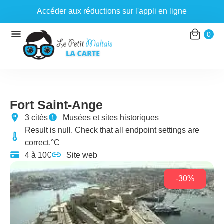
Accéder aux réductions sur l'appli en ligne
Aller
0
au
contenu
Fort Saint-Ange
3 cités
Musées et sites historiques
Result is null. Check that all endpoint settings are
correct.°C
4 à 10€
Site web
-30%